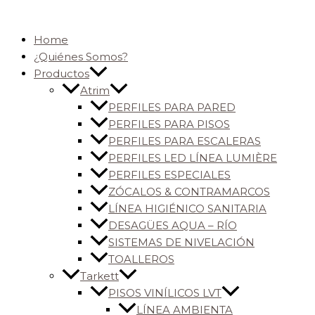
Home
¿Quiénes Somos?
Productos
Atrim
PERFILES PARA PARED
PERFILES PARA PISOS
PERFILES PARA ESCALERAS
PERFILES LED LÍNEA LUMIÈRE
PERFILES ESPECIALES
ZÓCALOS & CONTRAMARCOS
LÍNEA HIGIÉNICO SANITARIA
DESAGÜES AQUA – RÍO
SISTEMAS DE NIVELACIÓN
TOALLEROS
Tarkett
PISOS VINÍLICOS LVT
LÍNEA AMBIENTA