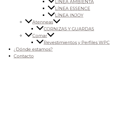
LÍNEA AMBIENTA
LÍNEA ESSENCE
LÍNEA INJOY
Atenneas
CORNIZAS Y GUARDAS
Comar
Revestimientos y Perfiles WPC
¿Dónde estamos?
Contacto