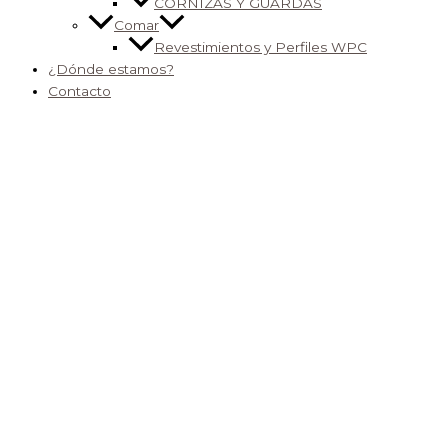
CORNIZAS Y GUARDAS
Comar
Revestimientos y Perfiles WPC
¿Dónde estamos?
Contacto