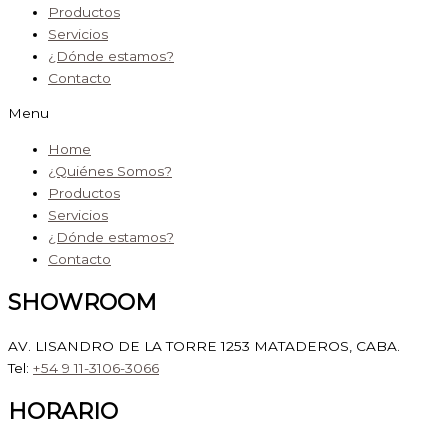
Productos
Servicios
¿Dónde estamos?
Contacto
Menu
Home
¿Quiénes Somos?
Productos
Servicios
¿Dónde estamos?
Contacto
SHOWROOM
AV. LISANDRO DE LA TORRE 1253 MATADEROS, CABA.
Tel:
+54 9 11-3106-3066
HORARIO