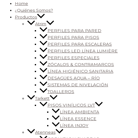
Home
¿Quiénes Somos?
Productos
Atrim
PERFILES PARA PARED
PERFILES PARA PISOS
PERFILES PARA ESCALERAS
PERFILES LED LÍNEA LUMIÈRE
PERFILES ESPECIALES
ZÓCALOS & CONTRAMARCOS
LÍNEA HIGIÉNICO SANITARIA
DESAGÜES AQUA – RÍO
SISTEMAS DE NIVELACIÓN
TOALLEROS
Tarkett
PISOS VINÍLICOS LVT
LÍNEA AMBIENTA
LÍNEA ESSENCE
LÍNEA INJOY
Atenneas