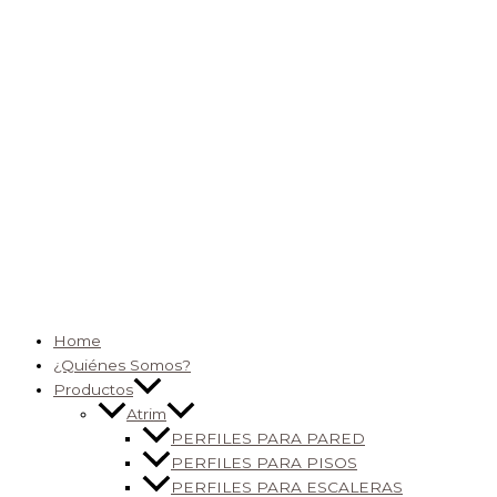
Home
¿Quiénes Somos?
Productos
Atrim
PERFILES PARA PARED
PERFILES PARA PISOS
PERFILES PARA ESCALERAS