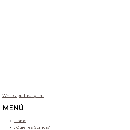
Whatsapp
Instagram
MENÚ
Home
¿Quiénes Somos?