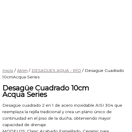
Inicio
/
Atrim
/
DESAGÜES AQUA - RÍO
/ Desagüe Cuadrado
10cmAcqua Series
Desagüe Cuadrado 10cm
Acqua Series
Desagüe cuadrado 2 en 1 de acero inoxidable AISI 304 que
reemplaza la rejilla tradicional y crea un plano único de
continuidad en el piso de la ducha, obteniendo mayor
capacidad de drenaje.
MODELOS: Clasic Acabado Esmelilado, Ceramic para