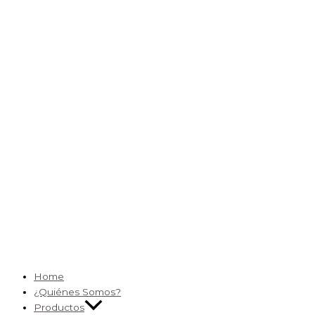
Home
¿Quiénes Somos?
Productos