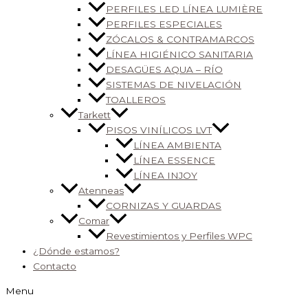
PERFILES LED LÍNEA LUMIÈRE
PERFILES ESPECIALES
ZÓCALOS & CONTRAMARCOS
LÍNEA HIGIÉNICO SANITARIA
DESAGÜES AQUA – RÍO
SISTEMAS DE NIVELACIÓN
TOALLEROS
Tarkett
PISOS VINÍLICOS LVT
LÍNEA AMBIENTA
LÍNEA ESSENCE
LÍNEA INJOY
Atenneas
CORNIZAS Y GUARDAS
Comar
Revestimientos y Perfiles WPC
¿Dónde estamos?
Contacto
Menu