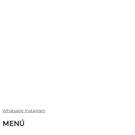
Whatsapp
Instagram
MENÚ