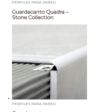
PERFILES PARA PARED
Guardacanto Quadra –
Stone Collection
PERFILES PARA PARED