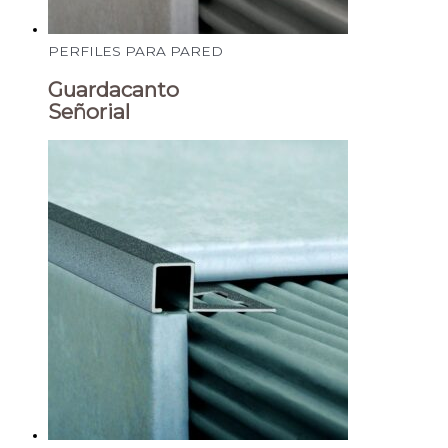
PERFILES PARA PARED
Guardacanto
Señorial