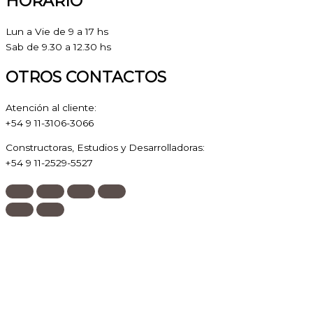
HORARIO
Lun a Vie de 9 a 17 hs
Sab de 9.30 a 12.30 hs
OTROS CONTACTOS
Atención al cliente:
+54 9 11-3106-3066
Constructoras, Estudios y Desarrolladoras:
+54 9 11-2529-5527