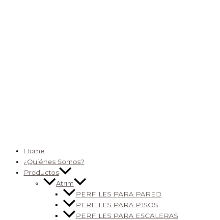
Home
¿Quiénes Somos?
Productos
Atrim
PERFILES PARA PARED
PERFILES PARA PISOS
PERFILES PARA ESCALERAS