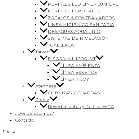
PERFILES LED LÍNEA LUMIÈRE
PERFILES ESPECIALES
ZÓCALOS & CONTRAMARCOS
LÍNEA HIGIÉNICO SANITARIA
DESAGÜES AQUA – RÍO
SISTEMAS DE NIVELACIÓN
TOALLEROS
Tarkett
PISOS VINÍLICOS LVT
LÍNEA AMBIENTA
LÍNEA ESSENCE
LÍNEA INJOY
Atenneas
CORNIZAS Y GUARDAS
Comar
Revestimientos y Perfiles WPC
¿Dónde estamos?
Contacto
Menu