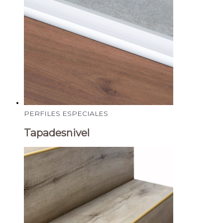
PERFILES ESPECIALES
Tapadesnivel