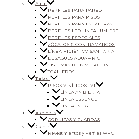
Atrim
PERFILES PARA PARED
PERFILES PARA PISOS
PERFILES PARA ESCALERAS
PERFILES LED LÍNEA LUMIÈRE
PERFILES ESPECIALES
ZÓCALOS & CONTRAMARCOS
LÍNEA HIGIÉNICO SANITARIA
DESAGÜES AQUA – RÍO
SISTEMAS DE NIVELACIÓN
TOALLEROS
Tarkett
PISOS VINÍLICOS LVT
LÍNEA AMBIENTA
LÍNEA ESSENCE
LÍNEA INJOY
Atenneas
CORNIZAS Y GUARDAS
Comar
Revestimientos y Perfiles WPC