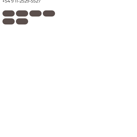
+54 9 11-2529-5527