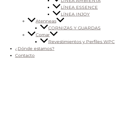
LÍNEA AMBIENTA
LÍNEA ESSENCE
LÍNEA INJOY
Atenneas
CORNIZAS Y GUARDAS
Comar
Revestimientos y Perfiles WPC
¿Dónde estamos?
Contacto