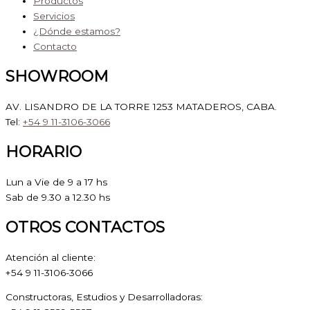
Productos
Servicios
¿Dónde estamos?
Contacto
SHOWROOM
AV. LISANDRO DE LA TORRE 1253 MATADEROS, CABA.
Tel:
+54 9 11-3106-3066
HORARIO
Lun a Vie de 9 a 17 hs
Sab de 9.30 a 12.30 hs
OTROS CONTACTOS
Atención al cliente:
+54 9 11-3106-3066
Constructoras, Estudios y Desarrolladoras: