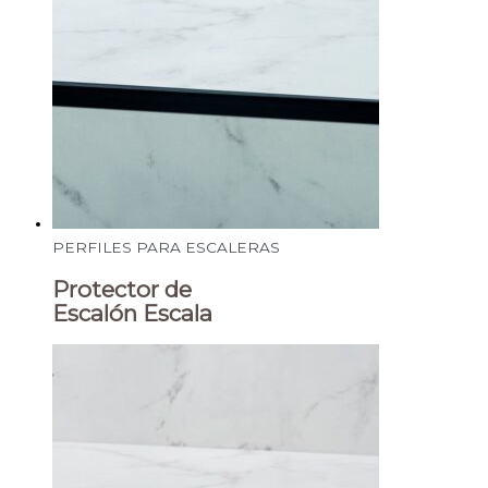
PERFILES PARA ESCALERAS
Protector de
Escalón Escala