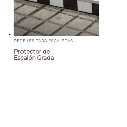
PERFILES PARA ESCALERAS
Protector de
Escalón Grada