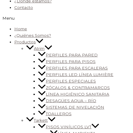
¿Dónde estamos?
Contacto
Menu
Home
¿Quiénes Somos?
Productos
Atrim
PERFILES PARA PARED
PERFILES PARA PISOS
PERFILES PARA ESCALERAS
PERFILES LED LÍNEA LUMIÈRE
PERFILES ESPECIALES
ZÓCALOS & CONTRAMARCOS
LÍNEA HIGIÉNICO SANITARIA
DESAGÜES AQUA – RÍO
SISTEMAS DE NIVELACIÓN
TOALLEROS
Tarkett
PISOS VINÍLICOS LVT