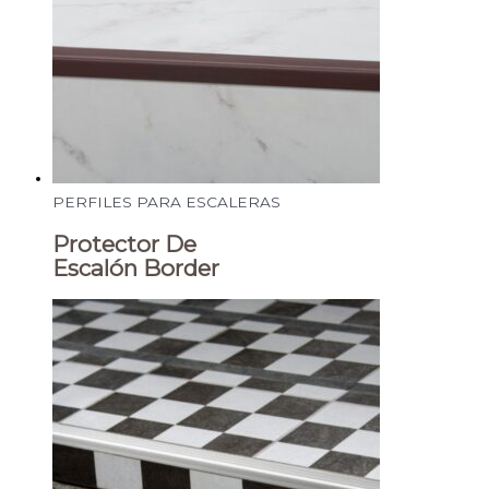
PERFILES PARA ESCALERAS
Protector De
Escalón Border