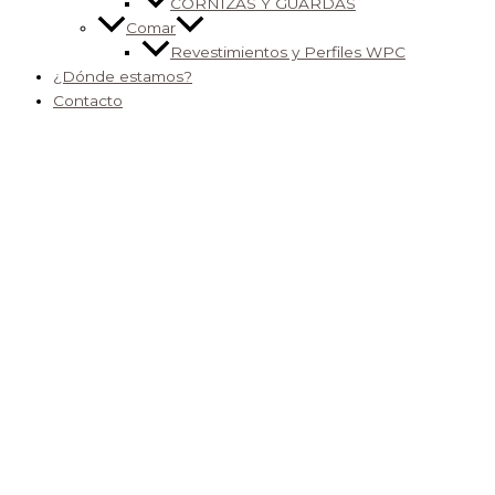
CORNIZAS Y GUARDAS
Comar
Revestimientos y Perfiles WPC
¿Dónde estamos?
Contacto