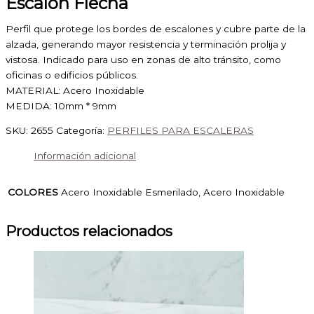
Escalón Flecha
Perfil que protege los bordes de escalones y cubre parte de la
alzada, generando mayor resistencia y terminación prolija y
vistosa. Indicado para uso en zonas de alto tránsito, como
oficinas o edificios públicos.
MATERIAL: Acero Inoxidable
MEDIDA: 10mm * 9mm
SKU:
2655
Categoría:
PERFILES PARA ESCALERAS
Información adicional
COLORES
Acero Inoxidable Esmerilado, Acero Inoxidable
Productos relacionados