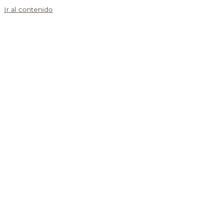
Ir al contenido