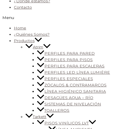
¿Dónde estamos?
Contacto
Menu
Home
¿Quiénes Somos?
Productos
Atrim
PERFILES PARA PARED
PERFILES PARA PISOS
PERFILES PARA ESCALERAS
PERFILES LED LÍNEA LUMIÈRE
PERFILES ESPECIALES
ZÓCALOS & CONTRAMARCOS
LÍNEA HIGIÉNICO SANITARIA
DESAGÜES AQUA – RÍO
SISTEMAS DE NIVELACIÓN
TOALLEROS
Tarkett
PISOS VINÍLICOS LVT