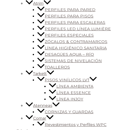
Atrim
PERFILES PARA PARED
PERFILES PARA PISOS
PERFILES PARA ESCALERAS
PERFILES LED LÍNEA LUMIÈRE
PERFILES ESPECIALES
ZÓCALOS & CONTRAMARCOS
LÍNEA HIGIÉNICO SANITARIA
DESAGÜES AQUA – RÍO
SISTEMAS DE NIVELACIÓN
TOALLEROS
Tarkett
PISOS VINÍLICOS LVT
LÍNEA AMBIENTA
LÍNEA ESSENCE
LÍNEA INJOY
Atenneas
CORNIZAS Y GUARDAS
Comar
Revestimientos y Perfiles WPC