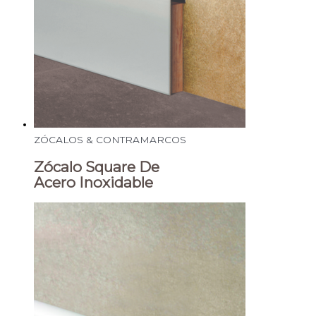
ZÓCALOS & CONTRAMARCOS
Zócalo Square De
Acero Inoxidable