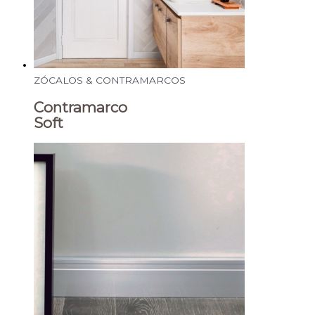
ZÓCALOS & CONTRAMARCOS
Contramarco
Soft