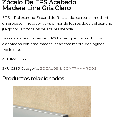
Zócalo De EPS Acabado
Madera Line Gris Claro
EPS – Poliestireno Expandido Reciclado: se realiza mediante
un proceso innovador transformando los residuos poliestireno
(telgopor) en zócalos de alta resistencia.
Las cualidades únicas del EPS hacen que los productos
elaborados con este material sean totalmente ecológicos.
Pack x 10u.
ALTURA: 15mm
SKU:
2335
Categoría:
ZÓCALOS & CONTRAMARCOS
Productos relacionados