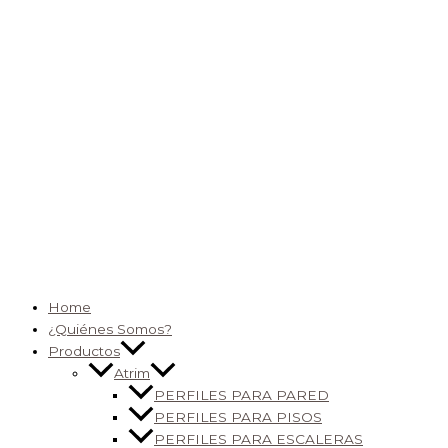
Home
¿Quiénes Somos?
Productos
Atrim
PERFILES PARA PARED
PERFILES PARA PISOS
PERFILES PARA ESCALERAS