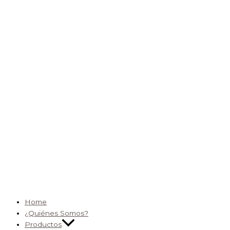
Home
¿Quiénes Somos?
Productos