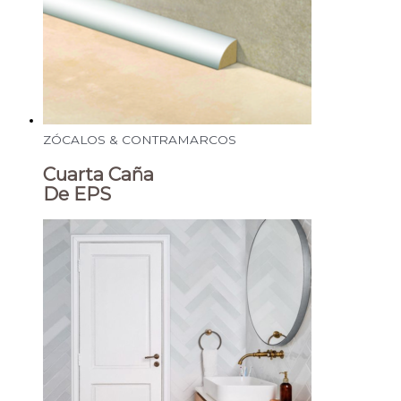
ZÓCALOS & CONTRAMARCOS
Cuarta Caña
De EPS