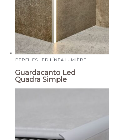
PERFILES LED LÍNEA LUMIÈRE
Guardacanto Led
Quadra Simple