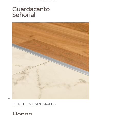
Guardacanto
Señorial
PERFILES ESPECIALES
Hongo