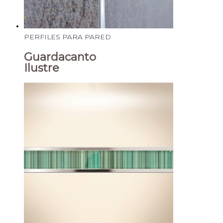
PERFILES PARA PARED
Guardacanto
Ilustre