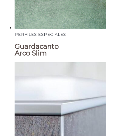
PERFILES ESPECIALES
Guardacanto
Arco Slim