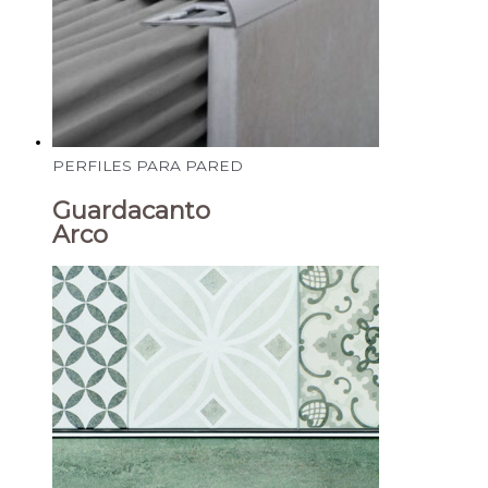
PERFILES PARA PARED
Guardacanto
Arco