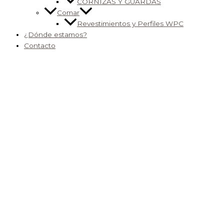
CORNIZAS Y GUARDAS
Comar
Revestimientos y Perfiles WPC
¿Dónde estamos?
Contacto