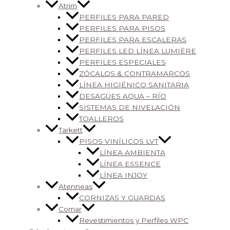
Atrim
PERFILES PARA PARED
PERFILES PARA PISOS
PERFILES PARA ESCALERAS
PERFILES LED LÍNEA LUMIÈRE
PERFILES ESPECIALES
ZÓCALOS & CONTRAMARCOS
LÍNEA HIGIÉNICO SANITARIA
DESAGÜES AQUA – RÍO
SISTEMAS DE NIVELACIÓN
TOALLEROS
Tarkett
PISOS VINÍLICOS LVT
LÍNEA AMBIENTA
LÍNEA ESSENCE
LÍNEA INJOY
Atenneas
CORNIZAS Y GUARDAS
Comar
Revestimientos y Perfiles WPC