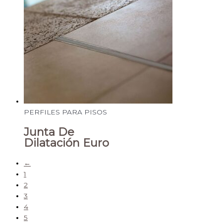
PERFILES PARA PISOS
Junta De
Dilatación Euro
←
1
2
3
4
5